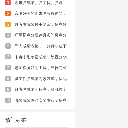
1
期末发成绩、发奖状、发通
知……我的做法是一次性搞定
2
亲测好用的期末发分数神器，
期末成绩私密发，家长一对一查询
3
月考发成绩数不复杂，易查分
三步操作轻松高效下发成绩
4
巧用易查分搭建月考等级查分
页面，班主任发月考分数更轻松
5
导入成绩表格，一分钟快速下
发全班月考成绩教程
6
不再手动单发成绩，易查分小
程序让家长扫码自主查询月考分数
7
老师实测好用工具，三步完成
全班月考成绩发布工作
8
班主任发成绩高效方式，从此
告别低效私发！
9
月考发成绩小程序：摆脱挨个
私发，实现隐私一键下发！
10
班级成绩怎么安全发布？易查
分三步操作，家长仅查看自家孩子成
热门标签
绩