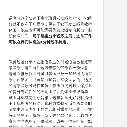
易查分这个快速下发全班月考成绩的方法，它的
好处不仅在于步骤少，更在于它下发成绩的效率
体验。以往老师可能需要为发成绩专门腾出一整
段休息时间，
用了易查分小程序之后，这件工作
可以在课间休息的1分钟随手搞定。
教师经验分享：在批改作业的时候给自己配点背
景音乐，也许能让这段安静的劳作多一份惬意。
老师在批改作业时可以尝试播放一些舒缓的纯音
乐，如钢琴曲或自然白噪音。有说法认为，适度
的背景音乐可能在降低工作压力的同时，保持甚
至提升专注任务的表现水平。具体操作很简单：
戴上耳机或使用小音箱，选择音量刚好能听清但
不干扰思考的程度。这种方式特别适合需要长时
间集中注意力但工作内容相对重复的场景。一首
好听的曲子，就像一位安静的陪伴者，让独自伏
案的时光也多了一份温馨。愿每一位在灯光下默