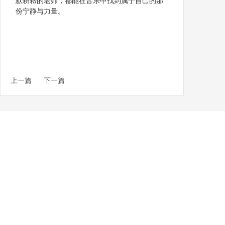
默耕耘的老师，都能在音乐中找到属于自己的那
份宁静与力量。
上一篇
下一篇