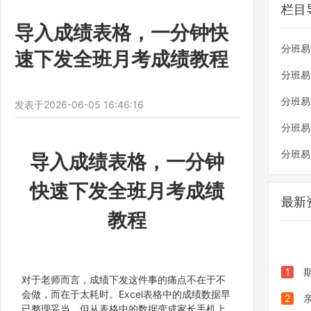
栏目
导入成绩表格，一分钟快
分班易
速下发全班月考成绩教程
题
分班易
程
分班易
发表于
2026-06-05 16:46:16
例
分班易
分班易
导入成绩表格，一分钟
讯
快速下发全班月考成绩
最新
教程
1
对于老师而言，成绩下发这件事的痛点不在于不
会做，而在于太耗时。Excel表格中的成绩数据早
绩、发
2
已整理妥当，但从表格中的数据变成家长手机上