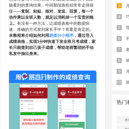
能看到的查询结果，中间那段路程却常常走得很
知……
期末发
3
慢——
复制、粘贴、核对、发送、回复，每一个
一次性
期末成
数不复
4
动作乘以全班人数，就足以消耗掉一个宝贵的晚
上。
有没有一种方法，让成绩表格中的数据快
家长一
三步操
搭建月
5
速、准确的方式发到家长手中？答案是肯定的。
本教程将介绍如何利用
易查分小程序
，通过导入
下发成
页面，
格，一
6
成绩表格，实现1分钟快速下发全班月考成绩，家
长只能查到自己孩子成绩，帮助老师繁琐的手动
考分数
发全班
发成绩
7
私发中抽出身来。
程
程序让
用工具
8
主查询
全班月
绩高效
9
工作
告别低
小程序
10
私发，
么安全
热门
键下发
分三步
仅查看
教
绩
教