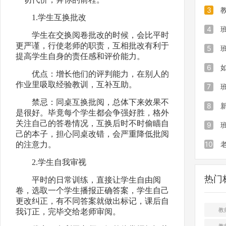
必备哪
3
1.学生互换批改
查分告
业6个
4
学生在交换阅卷批改的时候，会比平时
更严谨，行使老师的职责，互相批改有利于
巧，班
验：教
5
提高学生自身的责任感和评价能力。
荐
个文案
怎样制
6
优点：增长他们的评判能力，在别人的
作业里吸取经验教训，互补互助。
查询系
惹”的
7
禁忌：同桌互换批阅，总体下来效果不
查分教
怎么制
8
是很好。毕竟每个学生都会争强好胜，格外
关注自己的答卷情况，互换后时不时偷瞄自
系统
学应该
9
己的本子，担心同桌改错，会严重降低批阅
班查分
你教师
10
的注意力。
2.学生自我审视
花样奖
到尴尬
热门
平时的日常训练，直接让学生自由阅
对？班
卷，选取一个学生播报正确答案，学生自己
更改纠正，有不同答案就做出标记，课后自
教
我订正，完毕交给老师审阅。
教